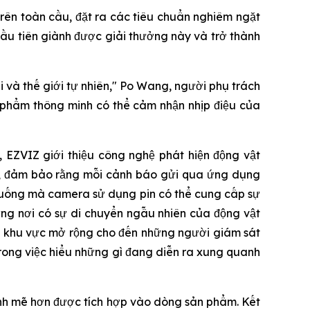
trên toàn cầu, đặt ra các tiêu chuẩn nghiêm ngặt
 đầu tiên giành được giải thưởng này và trở thành
 và thế giới tự nhiên," Po Wang, người phụ trách
 phẩm thông minh có thể cảm nhận nhịp điệu của
 EZVIZ giới thiệu công nghệ phát hiện động vật
c, đảm bảo rằng mỗi cảnh báo gửi qua ứng dụng
 huống mà camera sử dụng pin có thể cung cấp sự
ững nơi có sự di chuyển ngẫu nhiên của động vật
c khu vực mở rộng cho đến những người giám sát
trong việc hiểu những gì đang diễn ra xung quanh
ạnh mẽ hơn được tích hợp vào dòng sản phẩm. Kết