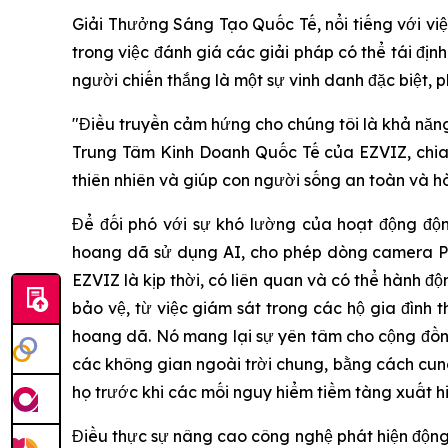
Giải Thưởng Sáng Tạo Quốc Tế, nổi tiếng với việ
trong việc đánh giá các giải pháp có thể tái địn
người chiến thắng là một sự vinh danh đặc biệt, p
"Điều truyền cảm hứng cho chúng tôi là khả năng
Trung Tâm Kinh Doanh Quốc Tế của EZVIZ, chia 
thiên nhiên và giúp con người sống an toàn và 
Để đối phó với sự khó lường của hoạt động độn
hoang dã sử dụng AI, cho phép dòng camera Pr
EZVIZ là kịp thời, có liên quan và có thể hành 
bảo vệ, từ việc giám sát trong các hộ gia đình
hoang dã. Nó mang lại sự yên tâm cho cộng đồn
các không gian ngoài trời chung, bằng cách cung
họ trước khi các mối nguy hiểm tiềm tàng xuất hi
Điều thực sự nâng cao công nghệ phát hiện động