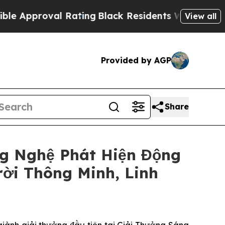
roval Rating
Black Residents Warned of Abusive C
View all
Provided by AGP
Share
g Nghệ Phát Hiện Động
ời Thông Minh, Linh
ành giải thưởng đầu tiên tại Giải Thưởng Sáng