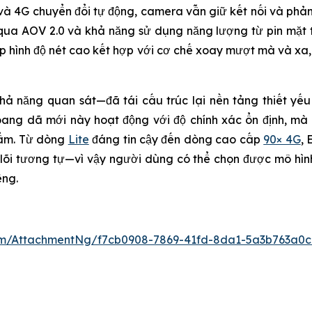
 6 và 4G chuyển đổi tự động, camera vẫn giữ kết nối và ph
qua AOV 2.0 và khả năng sử dụng năng lượng từ pin mặt tr
ụp hình độ nét cao kết hợp với cơ chế xoay mượt mà và xa
ả năng quan sát—đã tái cấu trúc lại nền tảng thiết yế
oang dã mới này hoạt động với độ chính xác ổn định, mà 
hẩm. Từ dòng
Lite
đáng tin cậy đến dòng cao cấp
90× 4G
, 
õi tương tự—vì vậy người dùng có thể chọn được mô hìn
ếng.
m/AttachmentNg/f7cb0908-7869-41fd-8da1-5a3b763a0c