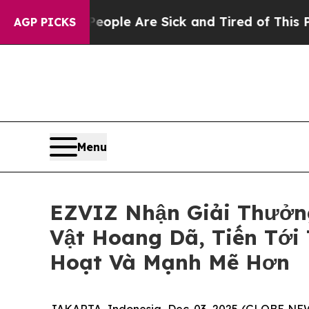
in: “People Are Sick and Tired of This Politics o
AGP PICKS
Menu
EZVIZ Nhận Giải Thưởn
Vật Hoang Dã, Tiến Tới
Hoạt Và Mạnh Mẽ Hơn
JAKARTA, Indonesia, Dec. 03, 2025 (GLOBE NEW