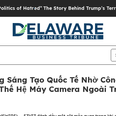
f Hatred”
The Story Behind Trump’s Terrible App
g Sáng Tạo Quốc Tế Nhờ Côn
 Thế Hệ Máy Camera Ngoài Tr
SWIRE) -- EZVIZ đánh dấu một cột mốc quan trọng khi gi