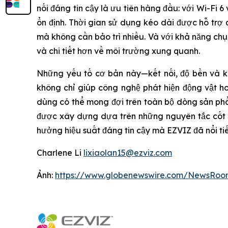
nối đáng tin cậy là ưu tiên hàng đầu: với Wi-Fi
ổn định. Thời gian sử dụng kéo dài được hỗ trợ 
mà không cần bảo trì nhiều. Và với khả năng ch
và chi tiết hơn về môi trường xung quanh.
Những yếu tố cơ bản này—kết nối, độ bền và kh
không chỉ giúp công nghệ phát hiện động vật h
dùng có thể mong đợi trên toàn bộ dòng sản p
được xây dựng dựa trên những nguyên tắc cốt l
hưởng hiệu suất đáng tin cậy mà EZVIZ đã nổi ti
Charlene Li
lixiaolan15@ezviz.com
Ảnh:
https://www.globenewswire.com/NewsRoo