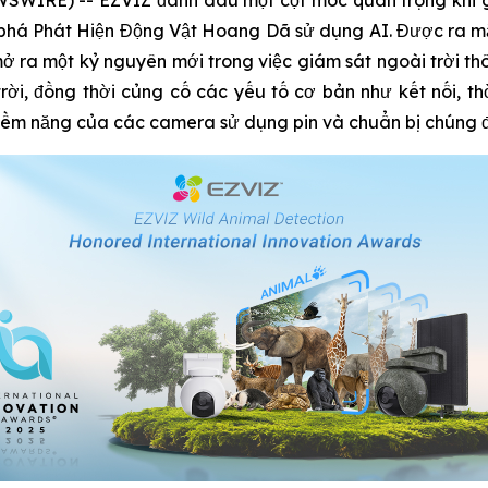
 phá Phát Hiện Động Vật Hoang Dã sử dụng AI. Được ra mắ
ở ra một kỷ nguyên mới trong việc giám sát ngoài trời thô
i, đồng thời củng cố các yếu tố cơ bản như kết nối, thờ
tiềm năng của các camera sử dụng pin và chuẩn bị chúng đố