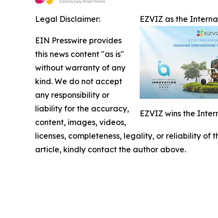
Legal Disclaimer:
EZVIZ as the Intern
EIN Presswire provides
this news content "as is"
without warranty of any
kind. We do not accept
any responsibility or
liability for the accuracy,
EZVIZ wins the Inter
content, images, videos,
licenses, completeness, legality, or reliability of
article, kindly contact the author above.