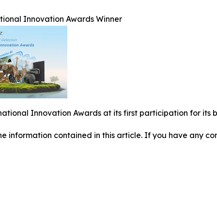
ational Innovation Awards Winner
national Innovation Awards at its first participation for i
 the information contained in this article. If you have any co