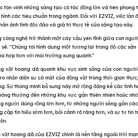
c tôn vinh những sáng tạo có tác động lớn và tiên phong 
h hình các tiêu chuẩn trong ngành. Đối với EZVIZ, việc lần
hản ánh tính độc đáo và giá trị thực tế của sáng tạo này.
 công nghệ trở thành một cây cầu yên tĩnh giữa con người
sẻ. "Chúng tôi hình dung một tương lai trong đó các sản
hòa hợp hơn với môi trường xung quanh."
g vật hoang dã quanh khu vực sinh sống của con người,
o nhận diện sự có mặt của động vật trong thời gian thự
động. Sự thông minh bổ sung này mở rộng đáng kể các tình
 thông thường đến những khu vực gần thiên nhiên hoặc nh
g người dùng rộng lớn hơn, từ những người sống gần cá
 cấp tín hiệu sớm hơn, bối cảnh rõ ràng hơn, và sự tự tin 
ện.
 vật hoang dã của EZVIZ chính là nền tảng ngoài trời m