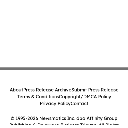
About
Press Release Archive
Submit Press Release
Terms & Conditions
Copyright/DMCA Policy
Privacy Policy
Contact
© 1995-2026 Newsmatics Inc. dba Affinity Group
Publishing & Delaware Business Tribune. All Rights